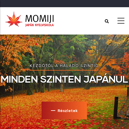
Ugrás
a
tartalomra
KEZDŐTŐL A HALADÓ SZINTIG
MINDEN SZINTEN JAPÁNUL
Részletek