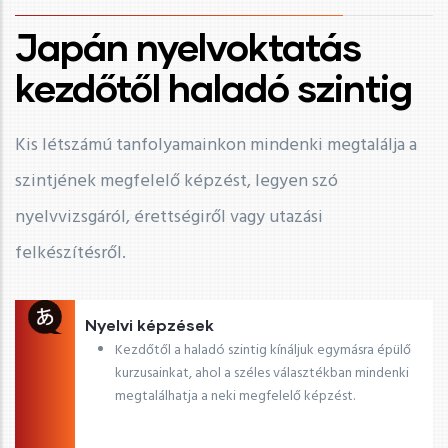
Japán nyelvoktatás
kezdőtől haladó szintig
Kis létszámú tanfolyamainkon mindenki megtalálja a
szintjének megfelelő képzést, legyen szó
nyelvvizsgáról, érettségiről vagy utazási
felkészítésről.
Nyelvi képzések
Kezdőtől a haladó szintig kínáljuk egymásra épülő
kurzusainkat, ahol a széles választékban mindenki
megtalálhatja a neki megfelelő képzést.