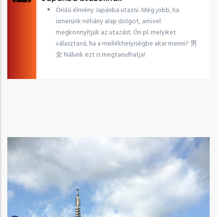
Óriási élmény Japánba utazni. Még jobb, ha
ismerünk néhány alap dolgot, amivel
megkönnyítjük az utazást. Ön pl. melyiket
választaná, ha a mellékhelyiségbe akar menni? 男
女 Nálunk ezt is megtanulhatja!