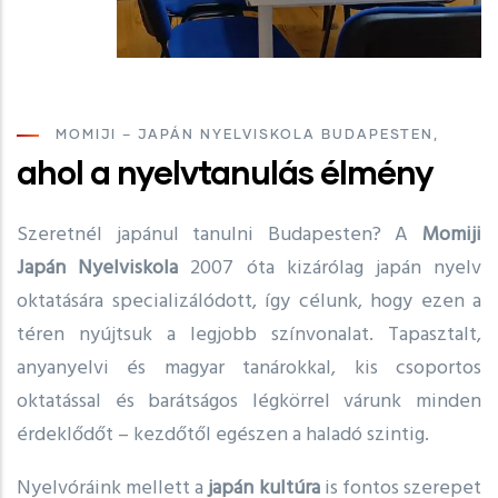
MOMIJI – JAPÁN NYELVISKOLA BUDAPESTEN,
ahol a nyelvtanulás élmény
Szeretnél japánul tanulni Budapesten? A
Momiji
Japán Nyelviskola
2007 óta kizárólag japán nyelv
oktatására specializálódott, így célunk, hogy ezen a
téren nyújtsuk a legjobb színvonalat. Tapasztalt,
anyanyelvi és magyar tanárokkal, kis csoportos
oktatással és barátságos légkörrel várunk minden
érdeklődőt – kezdőtől egészen a haladó szintig.
Nyelvóráink mellett a
japán kultúra
is fontos szerepet