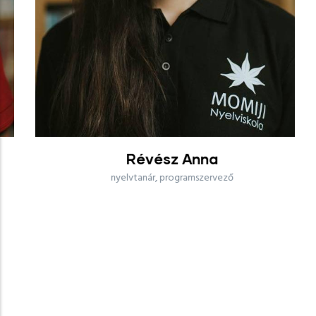
Révész Anna
nyelvtanár, programszervező