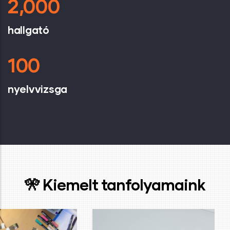
2,000
hallgató
100
nyelvvizsga
🎌 Kiemelt tanfolyamaink