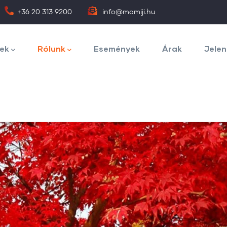
+36 20 313 9200
info@momiji.hu
ek
Rólunk
Események
Árak
Jelen