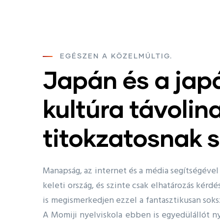
EGÉSZEN A KÖZELMÚLTIG.
Japán és a jap
kultúra távolin
titokzatosnak 
Manapság, az internet és a média segítségével 
keleti ország, és szinte csak elhatározás kérd
is megismerkedjen ezzel a fantasztikusan soksz
A Momiji nyelviskola ebben is egyedülállót ny