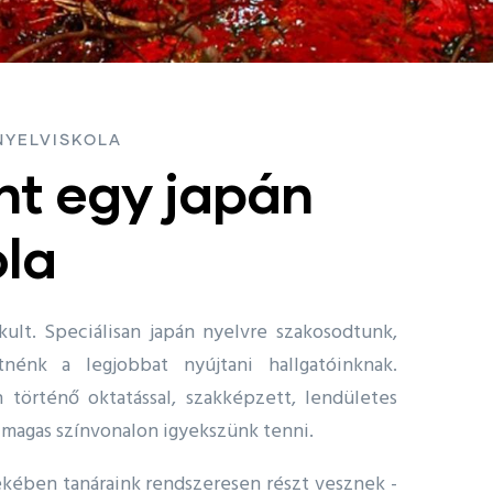
Címlap
-
Az iskoláról
NYELVISKOLA
nt egy japán
ola
kult. Speciálisan japán nyelvre szakosodtunk,
nénk a legjobbat nyújtani hallgatóinknak.
 történő oktatással, szakképzett, lendületes
, magas színvonalon igyekszünk tenni.
ekében tanáraink rendszeresen részt vesznek -