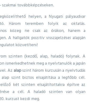
n – szakmai továbbképzéseken.
egközelíthető helyen, a Nyugati pályaudvar
ató. Három teremben folyik az oktatás.
pános közeg ne csak az órákon, hanem a
n. A hallgatók pozitív visszajelzései alapján
angulatot közvetíteni!
om szinten (kezdő, alap, haladó) folynak. A
on ismerkedhetnek meg a nyelvtanulók a japán
vel. Az
alap
szint három kurzusán a nyelvtudás
alap szint biztos elsajátítása a legfőbb cél.
lőző két szinten elsajátítottakra építve az
lérése a cél. A haladó szinten van olyan
20. kurzust kezdi meg.