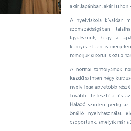
akár Japánban, akár ittho
A nyelviskola kíválóan m
szomszédságában találh
Igyekszünk, hogy a ja
környezetben is megjelenje
reméljük sikerül is ezt a h
A normál tanfolyamok hár
kezdő
szinten négy kurzus
nyelv legalapvetőbb részé
további fejlesztése és az 
Haladó
szinten pedig az e
önálló nyelvhasználat e
csoportunk, amelyik már a 