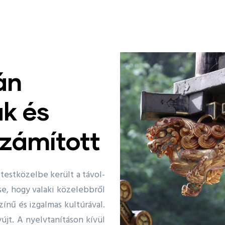
án
ak és
számított
testközelbe került a távol-
ése, hogy valaki közelebbről
ínű és izgalmas kultúrával.
újt. A nyelvtanításon kívül