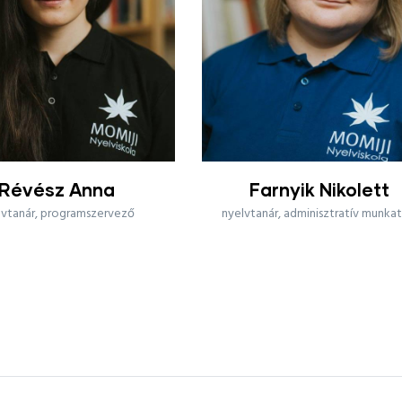
arnyik Nikolett
Györe Evelin
nár, adminisztratív munkatárs
nyelvtanár