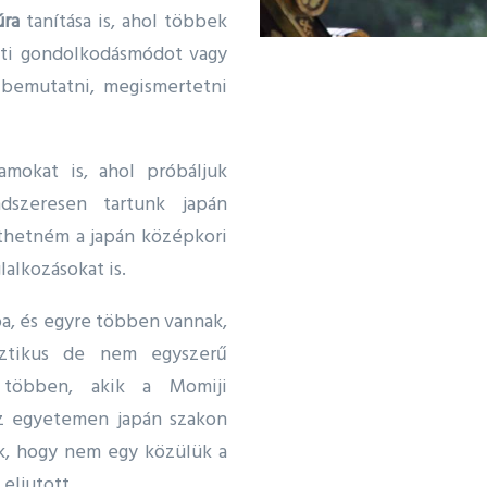
úra
tanítása is, ahol többek
eti gondolkodásmódot vagy
 bemutatni, megismertetni
ramokat is, ahol próbáljuk
dszeresen tartunk japán
íthetném a japán középkori
lalkozásokat is.
ba, és egyre többen vannak,
sztikus de nem egyszerű
 többen, akik a Momiji
az egyetemen japán szakon
nk, hogy nem egy közülük a
eljutott.