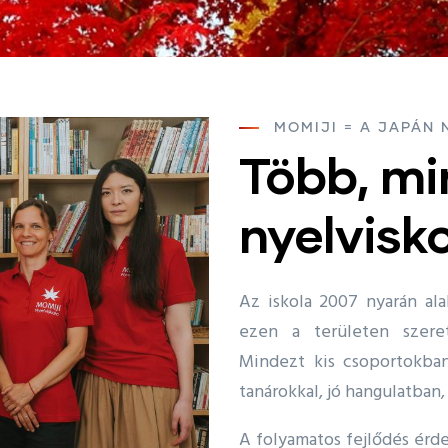
MOMIJI = A JAPÁN 
Több, mi
nyelvisk
Az iskola 2007 nyarán ala
ezen a területen szeret
Mindezt kis csoportokban
tanárokkal, jó hangulatban
A folyamatos fejlődés érd