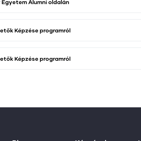
ár Egyetem Alumni oldalán
etők Képzése programról
etők Képzése programról