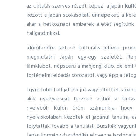
az oktatás szerves részét képezi a japán
kult
között a japán szokásokat, ünnepeket, a kel
akár a hétköznapi emberek életét segítünk
hallgatóinkkal.
Időről-időre tartunk kulturális jellegű prog
megmutatni Japán egy-egy szeletét. Ren
filmklubot, népszerű a mahjong klub, de eml
történelmi előadás sorozatot, vagy épp a tefog
Egyre több hallgatónk jut vagy jutott el Japán
akik nyelvvizsgát tesznek ebből a fanta
nyelvből. Külön öröm számunkra, hogy
nyelviskolában kezdtek el japánul tanulni, 
folytatták tovább a tanulást. Büszkék vagyu
Japán kormány ösztöndíját elnyerve Japánba is 