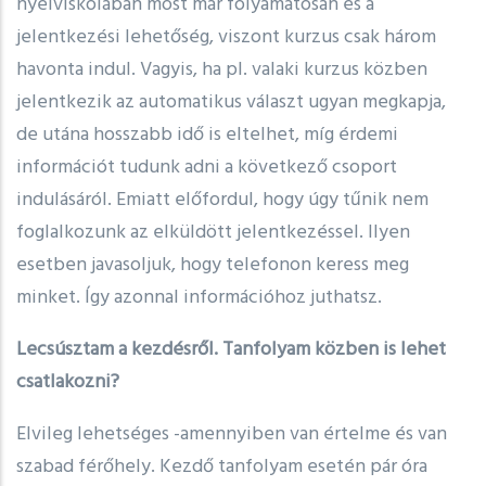
nyelviskolában most már folyamatosan és a
jelentkezési lehetőség, viszont kurzus csak három
havonta indul. Vagyis, ha pl. valaki kurzus közben
jelentkezik az automatikus választ ugyan megkapja,
de utána hosszabb idő is eltelhet, míg érdemi
információt tudunk adni a következő csoport
indulásáról. Emiatt előfordul, hogy úgy tűnik nem
foglalkozunk az elküldött jelentkezéssel. Ilyen
esetben javasoljuk, hogy telefonon keress meg
minket. Így azonnal információhoz juthatsz.
Lecsúsztam a kezdésről. Tanfolyam közben is lehet
csatlakozni?
Elvileg lehetséges -amennyiben van értelme és van
szabad férőhely. Kezdő tanfolyam esetén pár óra