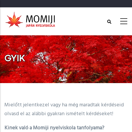
Ugrás
a
tartalomra
GYIK
Címlap
-
GYIK
Mielőtt jelentkezel vagy ha még maradtak kérdéseid
olvasd el az alábbi gyakran ismételt kérdéseket!
Kinek való a Momiji nyelviskola tanfolyama?