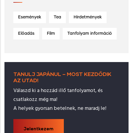
Események
Tea
Hirdetmények
Előadás
Film
Tanfolyam információ
TANULJ JAPÁNUL – MOST KEZDŐDIK
AZ UTAD!
Válaszd ki a hozzád illő tanfolyamot, és
csatlakozz még ma!
A helyek gyorsan betelnek, ne maradj le!
Jelentkezem