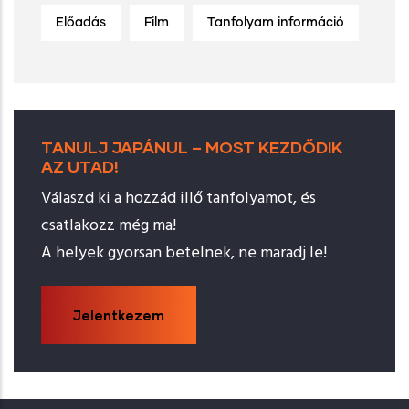
Előadás
Film
Tanfolyam információ
TANULJ JAPÁNUL – MOST KEZDŐDIK
AZ UTAD!
Válaszd ki a hozzád illő tanfolyamot, és
csatlakozz még ma!
A helyek gyorsan betelnek, ne maradj le!
Jelentkezem