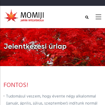
Ugrás
a
tartalomra
Jelentkezési űrlap
Címlap
-
Jelentkezési űrlap
FONTOS!
Tudomásul veszem, hogy évente négy alkalommal
(január, április, július, szeptember) indítunk normál