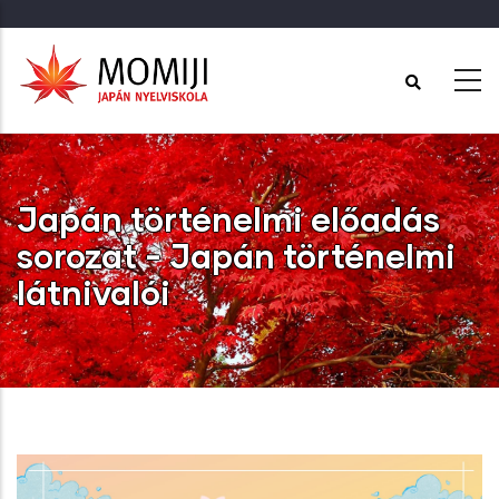
Ugrás
a
tartalomra
Japán történelmi előadás
sorozat - Japán történelmi
látnivalói
Címlap
-
Japán történelmi előadás sorozat - Japán történelmi
látnivalói