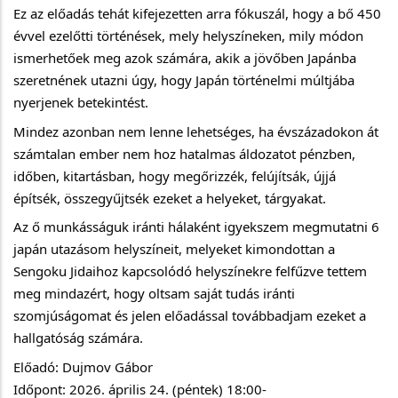
Ez az előadás tehát kifejezetten arra fókuszál, hogy a bő 450
évvel ezelőtti történések, mely helyszíneken, mily módon
ismerhetőek meg azok számára, akik a jövőben Japánba
szeretnének utazni úgy, hogy Japán történelmi múltjába
nyerjenek betekintést.
Mindez azonban nem lenne lehetséges, ha évszázadokon át
számtalan ember nem hoz hatalmas áldozatot pénzben,
időben, kitartásban, hogy megőrizzék, felújítsák, újjá
építsék, összegyűjtsék ezeket a helyeket, tárgyakat.
Az ő munkásságuk iránti hálaként igyekszem megmutatni 6
japán utazásom helyszíneit, melyeket kimondottan a
Sengoku Jidaihoz kapcsolódó helyszínekre felfűzve tettem
meg mindazért, hogy oltsam saját tudás iránti
szomjúságomat és jelen előadással továbbadjam ezeket a
hallgatóság számára.
Előadó: Dujmov Gábor
Időpont: 2026. április 24. (péntek) 18:00-