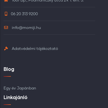
1067 Bp., Podmaniczky utca 29. 1. em. 5.
06 20 313 9200
info@momiji.hu
Adatvédelmi tájékoztató
Blog
Egy év Japánban
Linkajánló