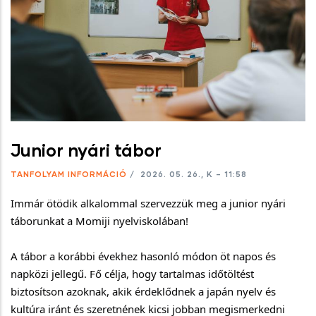
Junior nyári tábor
TANFOLYAM INFORMÁCIÓ
/
2026. 05. 26., K – 11:58
Immár ötödik alkalommal szervezzük meg a junior nyári
táborunkat a Momiji nyelviskolában!
A tábor a korábbi évekhez hasonló módon öt napos és
napközi jellegű. Fő célja, hogy tartalmas időtöltést
biztosítson azoknak, akik érdeklődnek a japán nyelv és
kultúra iránt és szeretnének kicsi jobban megismerkedni