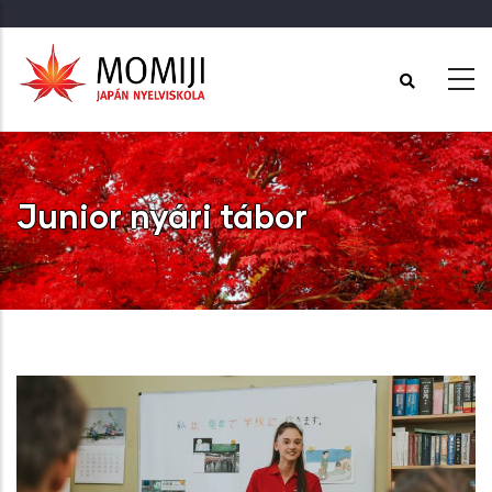
Ugrás
a
tartalomra
Junior nyári tábor
Címlap
-
Junior nyári tábor