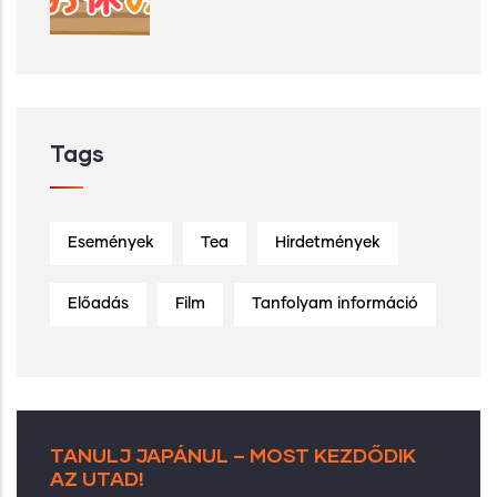
Tags
Események
Tea
Hirdetmények
Előadás
Film
Tanfolyam információ
TANULJ JAPÁNUL – MOST KEZDŐDIK
AZ UTAD!