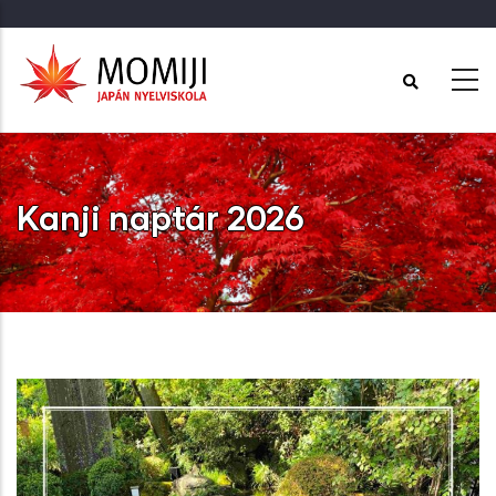
Ugrás
a
tartalomra
Kanji naptár 2026
Címlap
-
Kanji naptár 2026