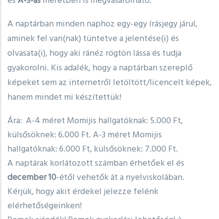
és
A-3-as
méretben is megvásárolható.
A naptárban minden naphoz egy-egy írásjegy járul,
aminek fel van(nak) tüntetve a jelentése(i) és
olvasata(i), hogy aki ránéz rögtön lássa és tudja
gyakorolni. Kis adalék, hogy a naptárban szereplő
képeket sem az internetről letöltött/licencelt képek,
hanem mindet mi készítettük!
Ára: A-4 méret Momijis hallgatóknak: 5.000 Ft,
külsősöknek: 6.000 Ft. A-3 méret Momijis
hallgatóknak: 6.000 Ft, külsősöknek: 7.000 Ft.
A naptárak korlátozott számban érhetőek el és
december 10
-étől vehetők át a nyelviskolában.
Kérjük, hogy akit érdekel jelezze felénk
elérhetőségeinken!