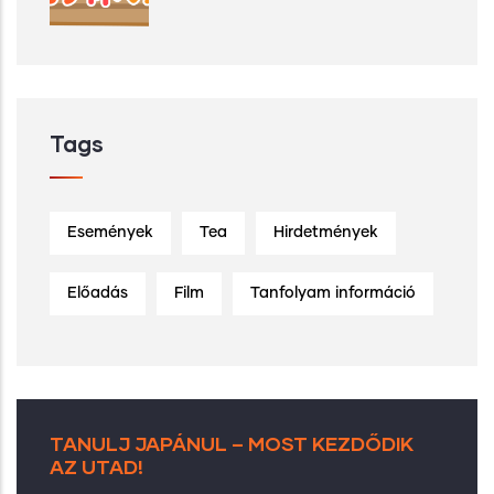
Tags
Események
Tea
Hirdetmények
Előadás
Film
Tanfolyam információ
TANULJ JAPÁNUL – MOST KEZDŐDIK
AZ UTAD!