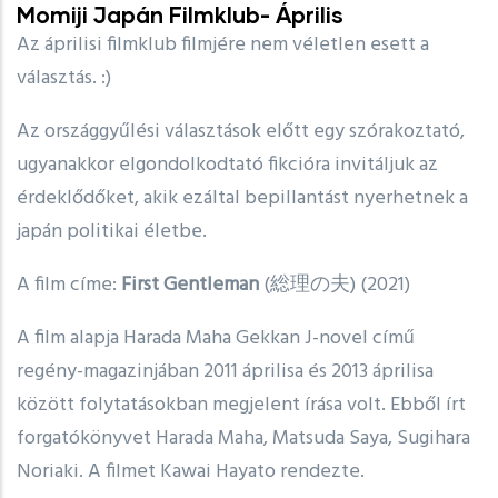
Momiji Japán Filmklub- Április
Az áprilisi filmklub filmjére nem véletlen esett a
választás. :)
Az országgyűlési választások előtt egy szórakoztató,
ugyanakkor elgondolkodtató fikcióra invitáljuk az
érdeklődőket, akik ezáltal bepillantást nyerhetnek a
japán politikai életbe.
A film címe:
First Gentleman
(総理の夫) (2021)
A film alapja Harada Maha Gekkan J-novel című
regény-magazinjában 2011 áprilisa és 2013 áprilisa
között folytatásokban megjelent írása volt. Ebből írt
forgatókönyvet Harada Maha, Matsuda Saya, Sugihara
Noriaki. A filmet Kawai Hayato rendezte.