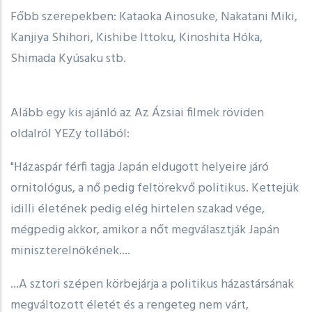
Főbb szerepekben: Kataoka Ainosuke, Nakatani Miki,
Kanjiya Shihori, Kishibe Ittoku, Kinoshita Hóka,
Shimada Kyúsaku stb.
Alább egy kis ajánló az Az Ázsiai filmek röviden
oldalról YEZy tollából:
"Házaspár férfi tagja Japán eldugott helyeire járó
ornitológus, a nő pedig feltörekvő politikus. Kettejük
idilli életének pedig elég hirtelen szakad vége,
mégpedig akkor, amikor a nőt megválasztják Japán
miniszterelnökének....
...A sztori szépen körbejárja a politikus házastársának
megváltozott életét és a rengeteg nem várt,