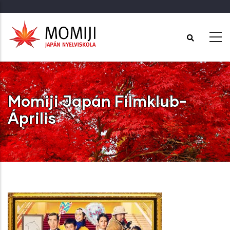
Ugrás
a
tartalomra
Momiji Japán Filmklub-
Április
Címlap
-
Momiji Japán Filmklub- Április