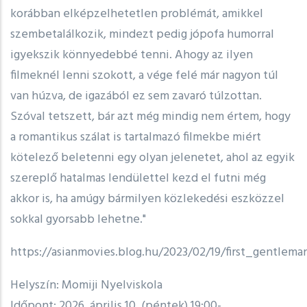
korábban elképzelhetetlen problémát, amikkel
szembetalálkozik, mindezt pedig jópofa humorral
igyekszik könnyedebbé tenni. Ahogy az ilyen
filmeknél lenni szokott, a vége felé már nagyon túl
van húzva, de igazából ez sem zavaró túlzottan.
Szóval tetszett, bár azt még mindig nem értem, hogy
a romantikus szálat is tartalmazó filmekbe miért
kötelező beletenni egy olyan jelenetet, ahol az egyik
szereplő hatalmas lendülettel kezd el futni még
akkor is, ha amúgy bármilyen közlekedési eszközzel
sokkal gyorsabb lehetne."
https://asianmovies.blog.hu/2023/02/19/first_gentlema
Helyszín: Momiji Nyelviskola
Időpont: 2026. április 10. (péntek) 19:00-