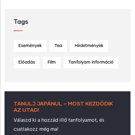
Tags
Események
Tea
Hirdetmények
Előadás
Film
Tanfolyam információ
TANULJ JAPÁNUL – MOST KEZDŐDIK
AZ UTAD!
Válaszd ki a hozzád illő tanfolyamot, és
csatlakozz még ma!