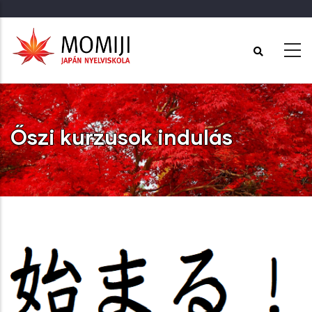
Ugrás
a
tartalomra
Őszi kurzusok indulás
Címlap
-
Őszi kurzusok indulás