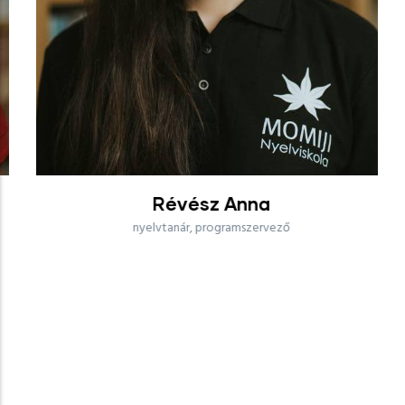
Révész Anna
nyelvtanár, programszervező