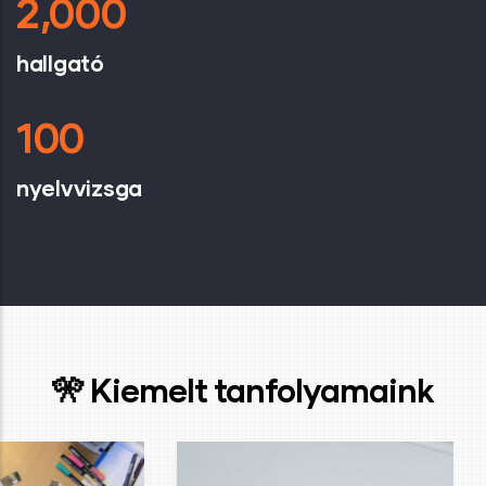
2,000
hallgató
100
nyelvvizsga
🎌 Kiemelt tanfolyamaink