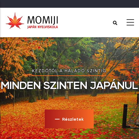
Ugrás
a
tartalomra
KEZDŐTŐL A HALADÓ SZINTIG
MINDEN SZINTEN JAPÁNUL
Részletek