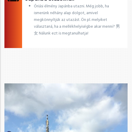
Óriási élmény Japánba utazni. Még jobb, ha
ismerünk néhány alap dolgot, amivel
megkönnyítjük az utazást. Ön pl. melyiket
választaná, ha a mellékhelyiségbe akar menni? 男
女 Nálunk ezt is megtanulhatja!