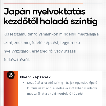
Japán nyelvoktatás
kezdőtől haladó szintig
Kis létszámú tanfolyamainkon mindenki megtalálja a
szintjének megfelelő képzést, legyen szó
nyelvvizsgáról, érettségiről vagy utazási
felkészítésről.
Nyelvi képzések
Kezdőtől a haladó szintig kínáljuk egymásra épülő
kurzusainkat, ahol a széles választékban mindenki
megtalálhatja a neki megfelelő képzést.