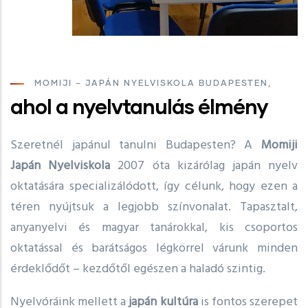
MOMIJI – JAPÁN NYELVISKOLA BUDAPESTEN,
ahol a nyelvtanulás élmény
Szeretnél japánul tanulni Budapesten? A
Momiji
Japán Nyelviskola
2007 óta kizárólag japán nyelv
oktatására specializálódott, így célunk, hogy ezen a
téren nyújtsuk a legjobb színvonalat. Tapasztalt,
anyanyelvi és magyar tanárokkal, kis csoportos
oktatással és barátságos légkörrel várunk minden
érdeklődőt – kezdőtől egészen a haladó szintig.
Nyelvóráink mellett a
japán kultúra
is fontos szerepet