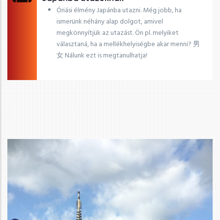
Óriási élmény Japánba utazni. Még jobb, ha
ismerünk néhány alap dolgot, amivel
megkönnyítjük az utazást. Ön pl. melyiket
választaná, ha a mellékhelyiségbe akar menni? 男
女 Nálunk ezt is megtanulhatja!