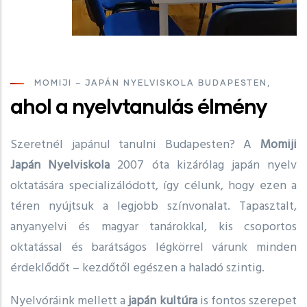
MOMIJI – JAPÁN NYELVISKOLA BUDAPESTEN,
ahol a nyelvtanulás élmény
Szeretnél japánul tanulni Budapesten? A
Momiji
Japán Nyelviskola
2007 óta kizárólag japán nyelv
oktatására specializálódott, így célunk, hogy ezen a
téren nyújtsuk a legjobb színvonalat. Tapasztalt,
anyanyelvi és magyar tanárokkal, kis csoportos
oktatással és barátságos légkörrel várunk minden
érdeklődőt – kezdőtől egészen a haladó szintig.
Nyelvóráink mellett a
japán kultúra
is fontos szerepet