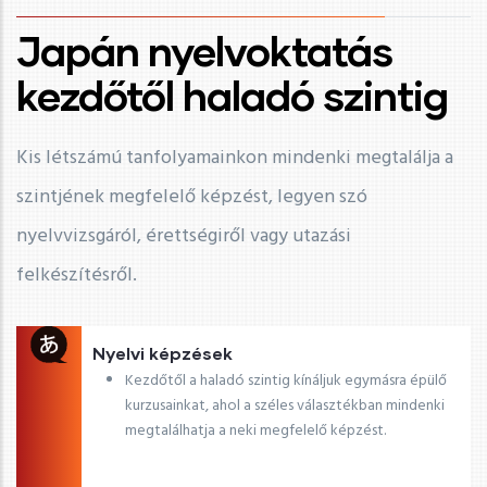
Japán nyelvoktatás
kezdőtől haladó szintig
Kis létszámú tanfolyamainkon mindenki megtalálja a
szintjének megfelelő képzést, legyen szó
nyelvvizsgáról, érettségiről vagy utazási
felkészítésről.
Nyelvi képzések
Kezdőtől a haladó szintig kínáljuk egymásra épülő
kurzusainkat, ahol a széles választékban mindenki
megtalálhatja a neki megfelelő képzést.