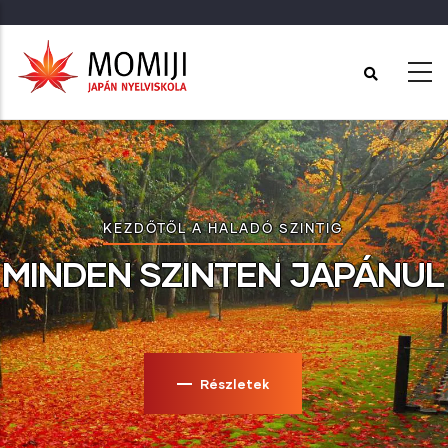
Ugrás
a
tartalomra
KEZDŐTŐL A HALADÓ SZINTIG
MINDEN SZINTEN JAPÁNUL
Részletek