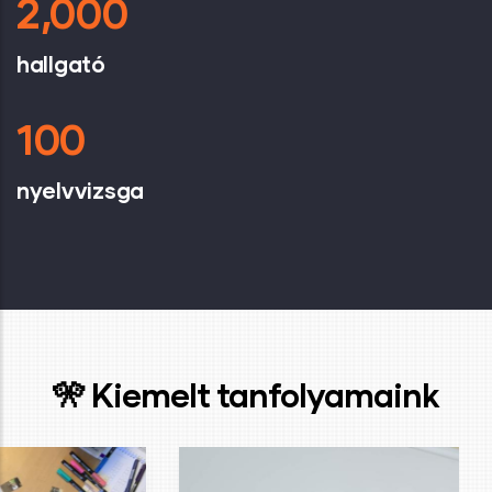
2,000
hallgató
100
nyelvvizsga
🎌 Kiemelt tanfolyamaink